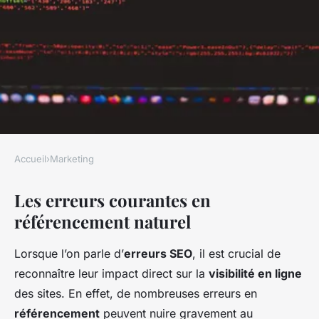
Accueil
›
Marketing
MARKETING
Les erreurs courantes en
Les Pièges du Référencement
référencement naturel
Naturel : Erreurs à Éviter
Absolument
Lorsque l’on parle d’
erreurs SEO
, il est crucial de
reconnaître leur impact direct sur la
visibilité en ligne
Jules
•
16 mars 2025
•
8 min de lecture
des sites. En effet, de nombreuses erreurs en
référencement
peuvent nuire gravement au